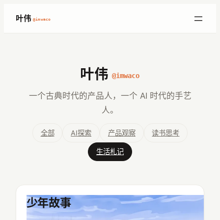
跳
叶伟
@imwaco
至
内
容
叶伟
@imwaco
一个古典时代的产品人，一个 AI 时代的手艺
人。
全部
AI探索
产品观察
读书思考
生活札记
少年故事