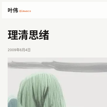
跳
叶伟
@imwaco
至
内
容
理清思绪
2009年6月4日