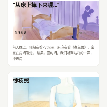
“从床上掉下来喔…”
生活札记
2016/10/07
前天晚上，粑粑在看Python，麻麻在看《寄生兽》，宝
宝在房间睡觉。 结果，霎时间，我们听到咕咚的一声，
冲进房…
愧疚感