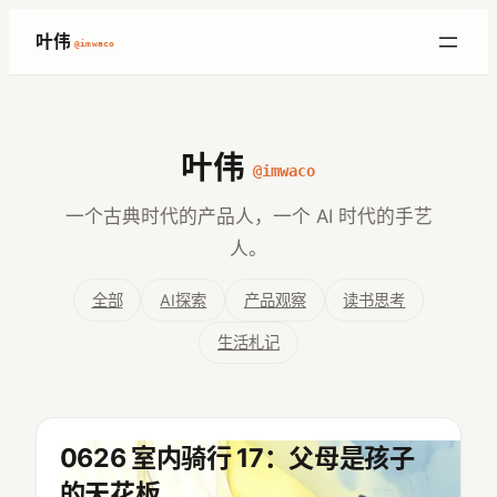
跳
叶伟
@imwaco
至
内
容
叶伟
@imwaco
一个古典时代的产品人，一个 AI 时代的手艺
人。
全部
AI探索
产品观察
读书思考
生活札记
0626 室内骑行 17：父母是孩子
的天花板