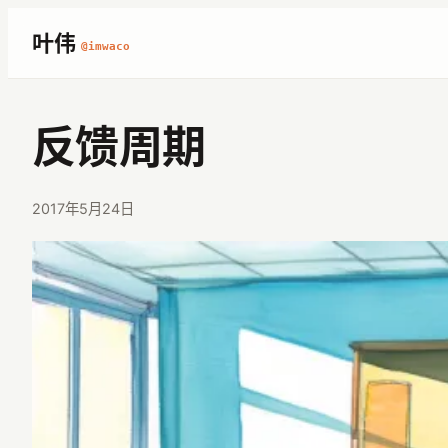
跳
叶伟
@imwaco
至
内
容
反馈周期
2017年5月24日