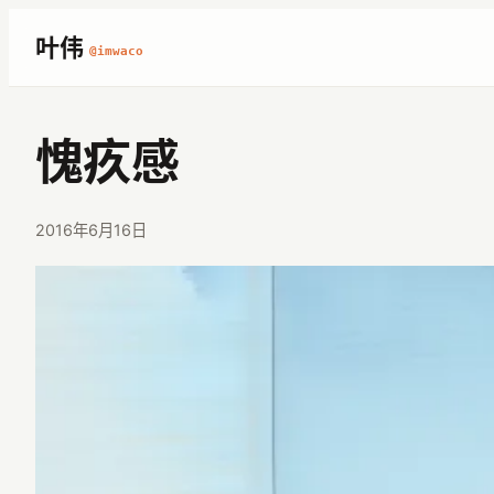
跳
叶伟
@imwaco
至
内
容
愧疚感
2016年6月16日