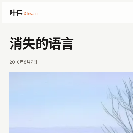
跳
叶伟
@imwaco
至
内
容
消失的语言
2010年8月7日