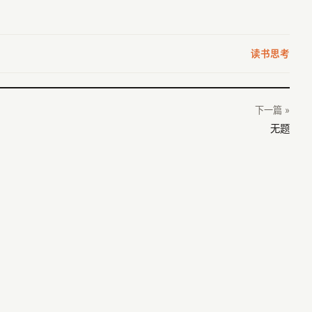
读书思考
下一篇 »
无题