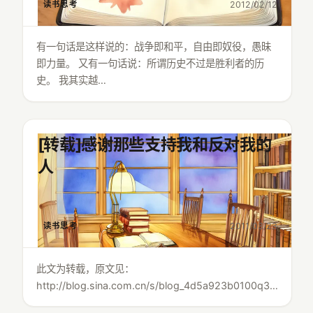
读书思考
2012/02/12
有一句话是这样说的：战争即和平，自由即奴役，愚昧
即力量。 又有一句话说：所谓历史不过是胜利者的历
史。 我其实越…
[转载]感谢那些支持我和反对我的
人
读书思考
2011/03/23
此文为转载，原文见：
http://blog.sina.com.cn/s/blog_4d5a923b0100q3…