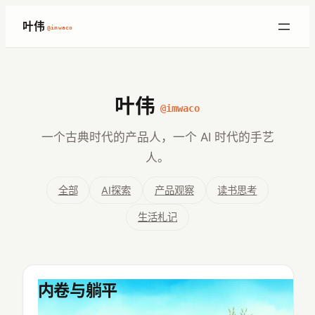
跳
叶伟
@imwaco
至
内
容
叶伟
@imwaco
一个古典时代的产品人，一个 AI 时代的手艺
人。
全部
AI探索
产品观察
读书思考
生活札记
内卷与躺平