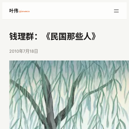
跳
叶伟
@imwaco
至
内
容
钱理群：《民国那些人》
2010年7月18日