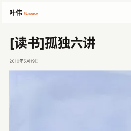
跳
叶伟
@imwaco
至
内
容
[读书]孤独六讲
2010年5月19日