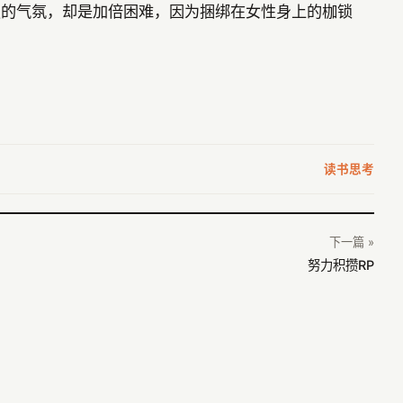
烈的气氛，却是加倍困难，因为捆绑在女性身上的枷锁
读书思考
下一篇 »
努力积攒RP