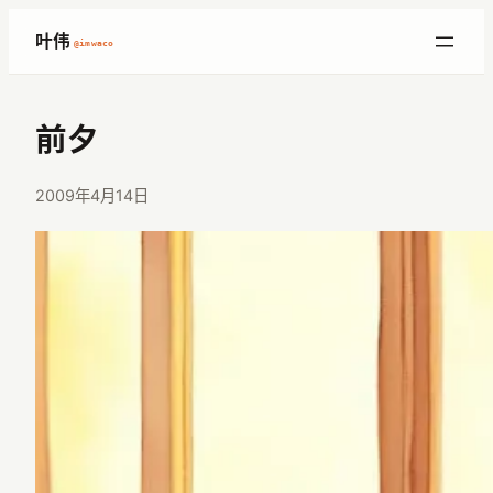
跳
叶伟
@imwaco
至
内
容
前夕
2009年4月14日