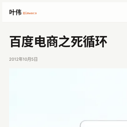
跳
叶伟
@imwaco
至
内
容
百度电商之死循环
2012年10月5日