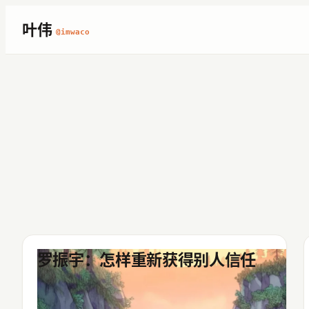
跳
叶伟
@imwaco
至
内
容
罗振宇：怎样重新获得别人信任