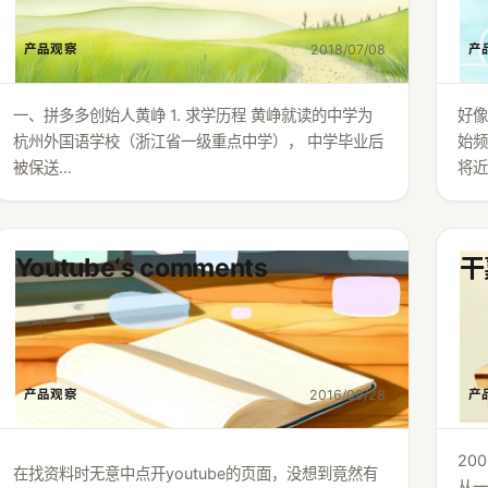
2018/07/08
产品观察
产
一、拼多多创始人黄峥 1. 求学历程 黄峥就读的中学为
好
杭州外国语学校（浙江省一级重点中学）， 中学毕业后
始频
被保送…
将近
Youtube‘s comments
干
2016/09/28
产品观察
产
20
在找资料时无意中点开youtube的页面，没想到竟然有
从