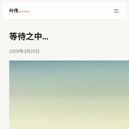
跳
叶伟
@imwaco
至
内
容
等待之中…
2009年3月20日