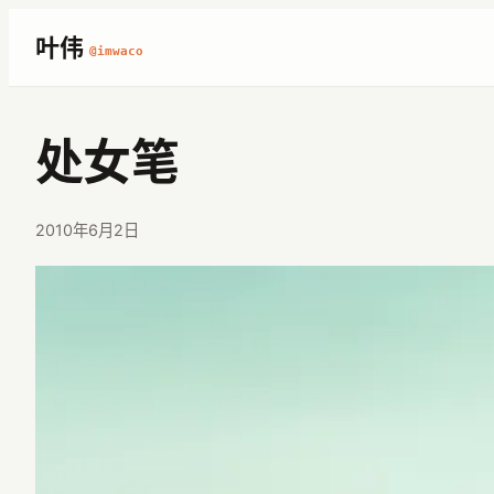
跳
叶伟
@imwaco
至
内
容
处女笔
2010年6月2日