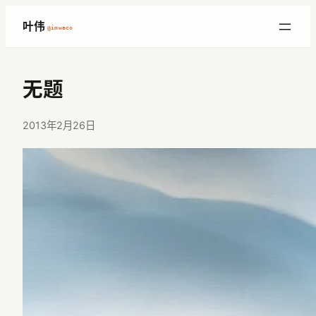
跳
叶伟
@imwaco
至
内
容
无题
2013年2月26日