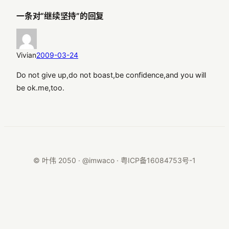
一条对“继续坚持”的回复
Vivian
2009-03-24
Do not give up,do not boast,be confidence,and you will
be ok.me,too.
© 叶伟 2050 · @imwaco ·
粤ICP备16084753号-1