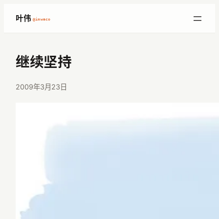
跳
叶伟
@imwaco
至
内
容
继续坚持
2009年3月23日