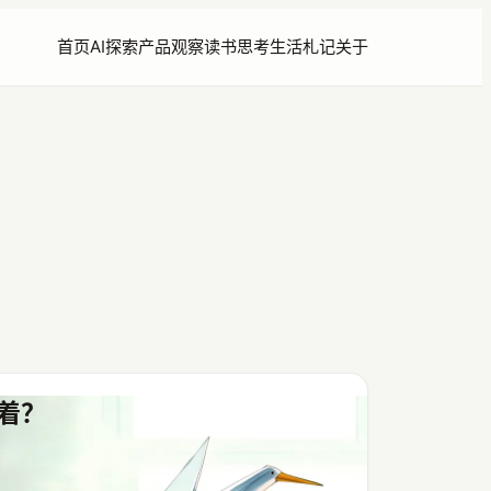
首页
AI探索
产品观察
读书思考
生活札记
关于
着？