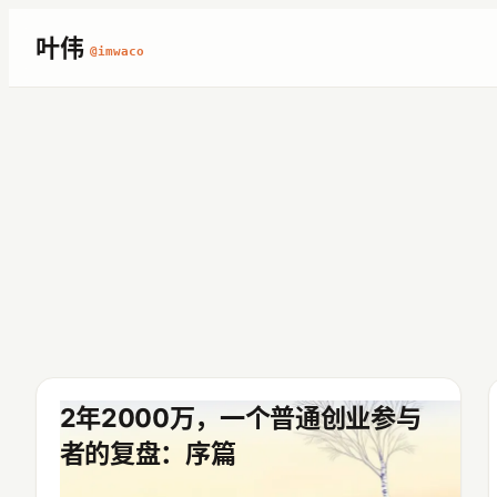
跳
叶伟
@imwaco
至
内
容
2年2000万，一个普通创业参与
者的复盘：序篇