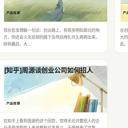
2016/06/27
产品观察
产
现在愈发理解一句话：创业路上，有很多明知是坑的地
在
方，你还会义无反顾的跳下去然后挣扎许久再爬出来。
大的
拼到最后，大…
此，
[知乎]周源谈创业公司如何招人
2011/02/15
产品观察
在知乎上看到周源的这个回答，觉得无论对要招人的企
业还是求职的人来说都有启发意义，于是转来了这里 。