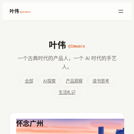
跳
叶伟
@imwaco
至
内
容
叶伟
@imwaco
一个古典时代的产品人，一个 AI 时代的手艺
人。
全部
AI探索
产品观察
读书思考
生活札记
怀念广州