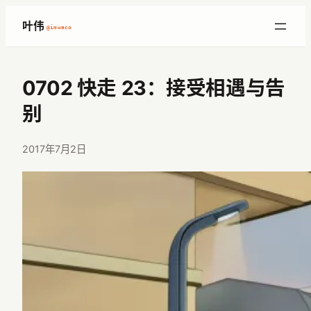
跳
叶伟
@imwaco
至
内
容
0702 快走 23：接受相遇与告
别
2017年7月2日