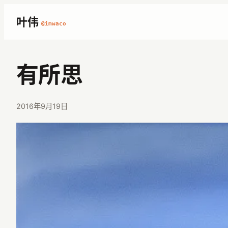
跳
叶伟
@imwaco
至
内
容
有所思
2016年9月19日