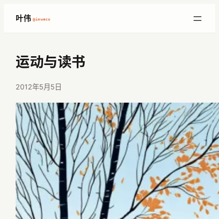
跳
叶伟
@imwaco
至
内
容
运动与读书
2012年5月5日