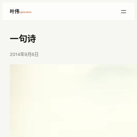
跳
叶伟
@imwaco
至
内
容
一句诗
2014年9月6日