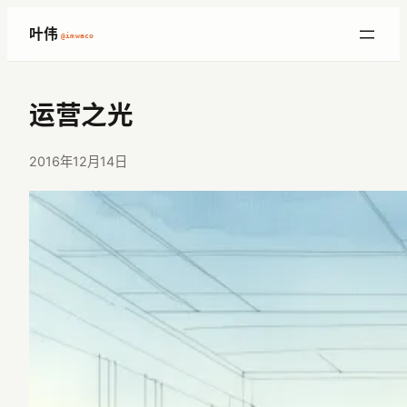
跳
叶伟
@imwaco
至
内
容
运营之光
2016年12月14日