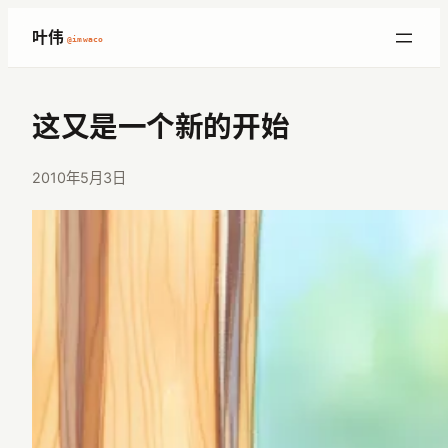
跳
叶伟
@imwaco
至
内
容
这又是一个新的开始
2010年5月3日