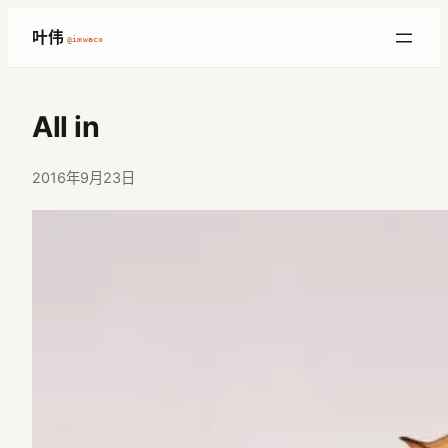
跳
叶伟
@imwaco
至
内
容
All in
2016年9月23日