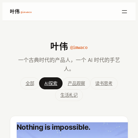
跳
叶伟
@imwaco
至
内
容
叶伟
@imwaco
一个古典时代的产品人，一个 AI 时代的手艺
人。
全部
AI探索
产品观察
读书思考
生活札记
Nothing is impossible.